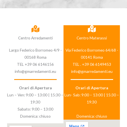
g
n
o
q
n
o
*
u
o
i
m
i
e
l
Centro Arredamenti
Centro Materassi
*
t
u
Largo Federico Borromeo 4/9 -
Via Federico Borromeo 64/68 -
o
00168 Roma
00141 Roma
m
TEL +39 06 6146156
TEL . +39 06 6149453
e
info@gmarredamenti.eu
info@gmarredamenti.eu
s
s
Orari di Apertura
Orari di Apertura
a
Lun – Ven: 9:00 – 13:00 | 15:30 –
Lun- Sab: 9:00 – 13:00 | 15:30 –
g
19:30
19:30
g
Sabato: 9:00 – 13:00
i
Domenica: chiuso
Domenica: chiuso
o
*